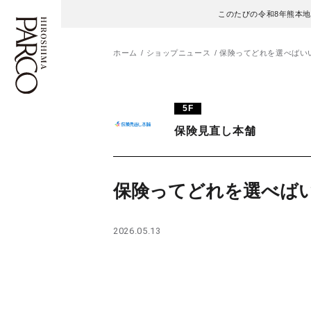
このたびの令和8年熊本
ホーム
ショップニュース
保険ってどれを選べばい
フロアガイド
ENGLISH
5F
保険見直し本舗
施設案内・アクセス
繁体字
イベント・ポップアップ
簡体字
保険ってどれを選べば
ニュース
한국어
2026.05.13
レストラン・カフェ
ภาษาไทย
TAX FREE
日本語