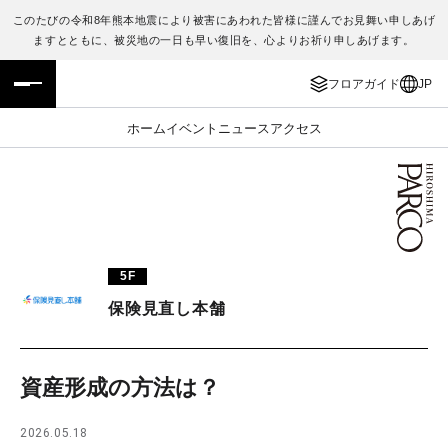
このたびの令和8年熊本地震により被害にあわれた皆様に謹んでお見舞い申しあげ
ますとともに、被災地の一日も早い復旧を、心よりお祈り申しあげます。
フロアガイド
ENGLISH
フロアガイド
JP
施設案内・アクセス
繁体字
ホーム
イベント
ニュース
アクセス
イベント・ポップアップ
簡体字
ニュース
한국어
レストラン・カフェ
ภาษาไทย
5F
TAX FREE
日本語
保険見直し本舗
PARCOメンバーズ
資産形成の方法は？
JP
2026.05.18