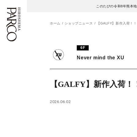
このたびの令和8年熊本
ホーム
ショップニュース
【GALFY】新作入荷！！
フロアガイド
ENGLISH
6F
Never mind the XU
施設案内・アクセス
繁体字
イベント・ポップアップ
簡体字
【GALFY】新作入荷！
ニュース
한국어
2026.06.02
レストラン・カフェ
ภาษาไทย
TAX FREE
日本語