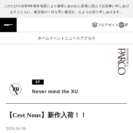
このたびの令和8年熊本地震により被害にあわれた皆様に謹んでお見舞い申しあげ
ますとともに、被災地の一日も早い復旧を、心よりお祈り申しあげます。
フロアガイド
ENGLISH
フロアガイド
JP
施設案内・アクセス
繁体字
ホーム
イベント
ニュース
アクセス
イベント・ポップアップ
簡体字
ニュース
한국어
レストラン・カフェ
ภาษาไทย
6F
TAX FREE
日本語
Never mind the XU
PARCOメンバーズ
【Cest Nous】新作入荷！！
JP
2026.06.06