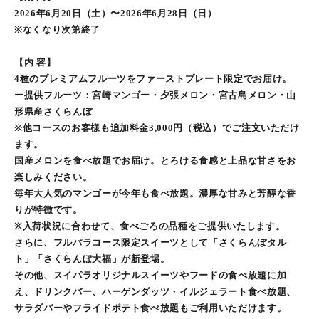
2026年6⽉20⽇（土）〜2026年6月28日（日）
※なくなり次第終了
【内 容】
4種のプレミアムフルーツをファーストプレート限定でお届け。
ー提供フルーツ：宮崎マンゴー・夕張メロン・宮古島メロン・山
形県産さくらんぼ
※他コースのお客様も追加料金3,000円（税込）でご注文いただけ
ます。
国産メロンを食べ放題でお届け。とろける食感と上品な甘さをお
楽しみください。
毎年⼤⼈気のマンゴーが今年も⾷べ放題。濃厚な⽢みと芳醇な⾹
りが特徴です。
※入荷状況に合わせて、食べごろの品種をご提供いたします。
さらに、フルパラコース限定スイーツとして「さくらんぼタル
ト」「さくらんぼ大福」が新登場。
その他、スイパラオリジナルスイーツやフードの食べ放題に加
え、ドリンクバー、ハーゲンダッツ・イルジェラート食べ放題、
サラダバーやフライドポテト食べ放題もご利用いただけます。