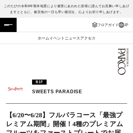
このたびの令和8年熊本地震により被害にあわれた皆様に謹んでお見舞い申しあげ
ますとともに、被災地の一日も早い復旧を、心よりお祈り申しあげます。
フロアガイド
ENGLISH
フロアガイド
JP
施設案内・アクセス
繁体字
ホーム
イベント
ニュース
アクセス
イベント・ポップアップ
簡体字
ニュース
한국어
レストラン・カフェ
ภาษาไทย
B1F
TAX FREE
日本語
SWEETS PARADISE
PARCOメンバーズ
【6/20〜6/28】フルパラコース「最強プ
レミアム期間」開催！4種のプレミアム
JP
フルーツをファーストプレートでお届