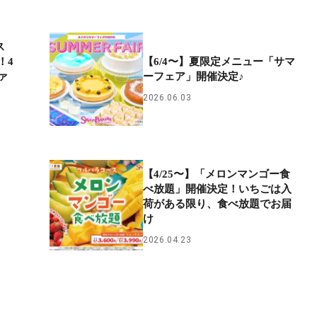
ス
！4
【6/4〜】夏限定メニュー「サマ
ァ
ーフェア」開催決定♪
2026.06.03
【4/25〜】「メロンマンゴー食
べ放題」開催決定！いちごは入
荷がある限り、食べ放題でお届
け
2026.04.23