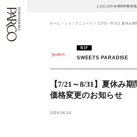
このたびの令和8年熊本
ホーム
ショップニュース
【7/21～8/31】夏休
フロアガイド
ENGLISH
B1F
SWEETS PARADISE
施設案内・アクセス
繁体字
イベント・ポップアップ
簡体字
【7/21～8/31】夏休み
ニュース
한국어
価格変更のお知らせ
レストラン・カフェ
ภาษาไทย
2026.06.24
TAX FREE
日本語