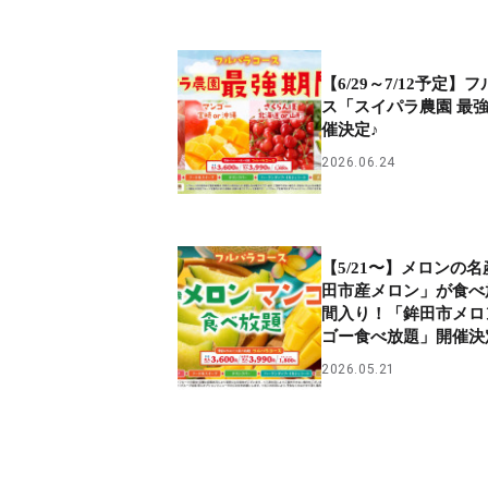
【6/29～7/12予定】
ス「スイパラ農園 最
催決定♪
2026.06.24
【5/21〜】メロンの
田市産メロン」が食べ
間入り！「鉾田市メロ
ゴー食べ放題」開催決
2026.05.21