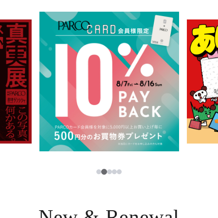
イベント・ポップアップ
簡体字
ニュース
한국어
レストラン・カフェ
ภาษาไทย
TAX FREE
日本語
PARCOメンバーズ
JP
3
1
2
4
5
New & Renewal