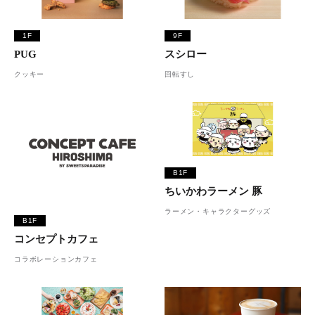
1F
9F
PUG
スシロー
クッキー
回転すし
B1F
ちいかわラーメン 豚
ラーメン・キャラクターグッズ
B1F
コンセプトカフェ
コラボレーションカフェ