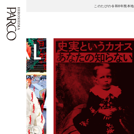
このたびの令和8年熊本
フロアガイド
ENGLISH
施設案内・アクセス
繁体字
イベント・ポップアップ
簡体字
ニュース
한국어
レストラン・カフェ
ภาษาไทย
TAX FREE
日本語