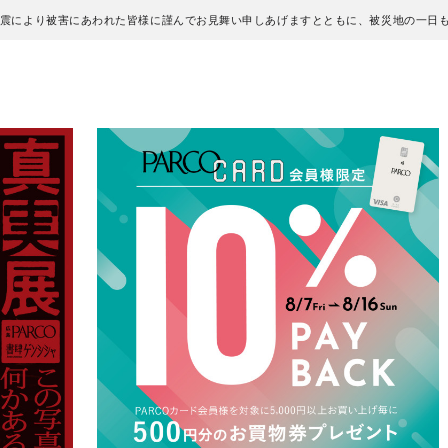
地震により被害にあわれた皆様に謹んでお見舞い申しあげますとともに、被災地の一日