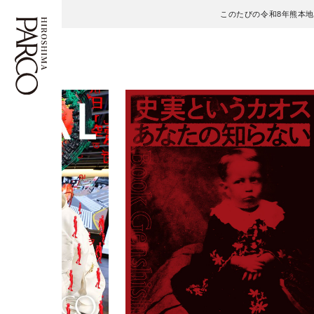
このたびの令和8年熊本
フロアガイド
ENGLISH
施設案内・アクセス
繁体字
イベント・ポップアップ
簡体字
ニュース
한국어
レストラン・カフェ
ภาษาไทย
TAX FREE
日本語