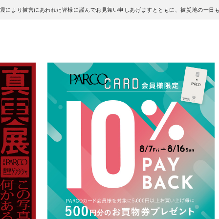
地震により被害にあわれた皆様に謹んでお見舞い申しあげますとともに、被災地の一日