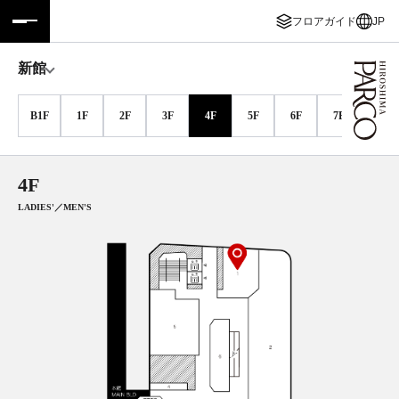
フロアガイド
JP
フロアガイド
ENGLISH
新館
施設案内・アクセス
繁体字
B1F
1F
2F
3F
4F
5F
6F
7F
8F
イベント・ポップアップ
簡体字
4F
ニュース
한국어
LADIES'／MEN'S
レストラン・カフェ
ภาษาไทย
TAX FREE
日本語
PARCOメンバーズ
JP