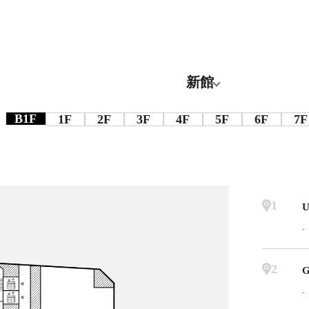
新館
B1F
1F
2F
3F
4F
5F
6F
7F
1
U
2
G