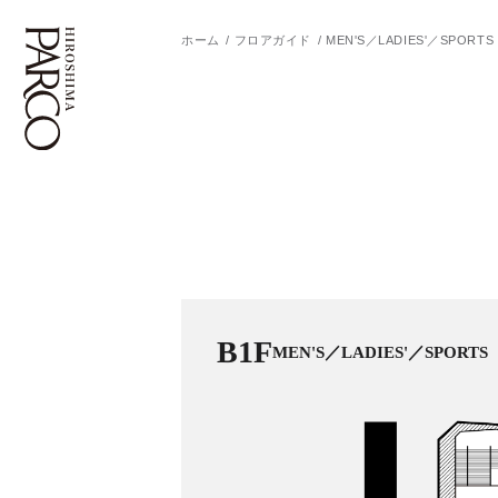
ホーム
フロアガイド
MEN'S／LADIES'／SPORTS
フロアガイド
ENGLISH
施設案内・アクセス
繁体字
イベント・ポップアップ
簡体字
ニュース
한국어
B1F
MEN'S／LADIES'／SPORTS
レストラン・カフェ
ภาษาไทย
TAX FREE
日本語