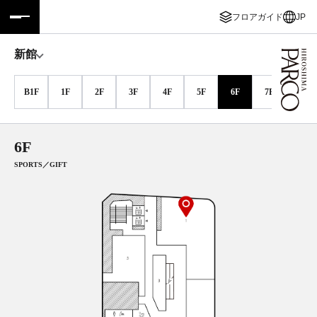
フロアガイド
JP
フロアガイド
ENGLISH
新館
施設案内・アクセス
繁体字
B1F
1F
2F
3F
4F
5F
6F
7F
8F
イベント・ポップアップ
簡体字
6F
ニュース
한국어
SPORTS／GIFT
レストラン・カフェ
ภาษาไทย
TAX FREE
日本語
PARCOメンバーズ
JP